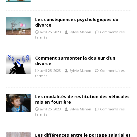
Les conséquences psychologiques du
divorce
avril 25, 2023
Sylvie Manon
Commentaires
fermés
Comment surmonter la douleur d’un
divorce
avril 25, 2023
Sylvie Manon
Commentaires
fermés
Les modalités de restitution des véhicules
mis en fourrière
avril 25, 2023
Sylvie Manon
Commentaires
fermés
Les différences entre le portage salarial et