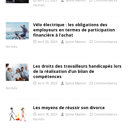
avril 21, 2023
Sylvie Manon
Commentaires
fermés
Vélo électrique : les obligations des
employeurs en termes de participation
financière à l’achat
avril 20, 2023
Sylvie Manon
Commentaires
fermés
Les droits des travailleurs handicapés lors
de la réalisation d’un bilan de
compétences
avril 19, 2023
Sylvie Manon
Commentaires
fermés
Les moyens de réussir son divorce
avril 18, 2023
Sylvie Manon
Commentaires
fermés