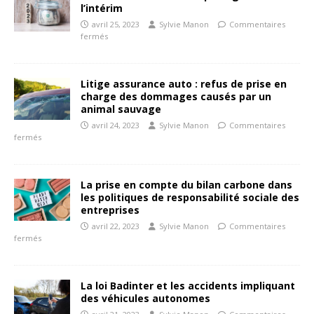
l’intérim
avril 25, 2023
Sylvie Manon
Commentaires
fermés
Litige assurance auto : refus de prise en
charge des dommages causés par un
animal sauvage
avril 24, 2023
Sylvie Manon
Commentaires
fermés
La prise en compte du bilan carbone dans
les politiques de responsabilité sociale des
entreprises
avril 22, 2023
Sylvie Manon
Commentaires
fermés
La loi Badinter et les accidents impliquant
des véhicules autonomes