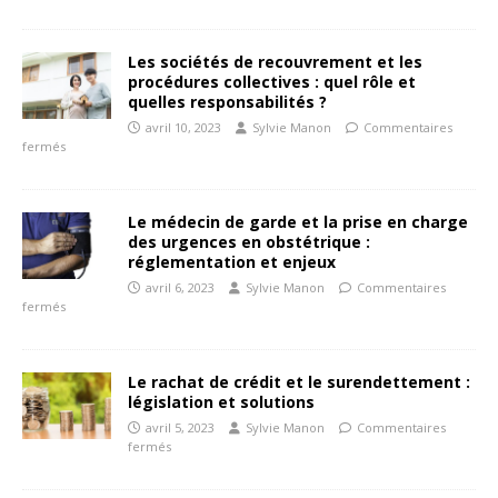
Les sociétés de recouvrement et les
procédures collectives : quel rôle et
quelles responsabilités ?
avril 10, 2023
Sylvie Manon
Commentaires
fermés
Le médecin de garde et la prise en charge
des urgences en obstétrique :
réglementation et enjeux
avril 6, 2023
Sylvie Manon
Commentaires
fermés
Le rachat de crédit et le surendettement :
législation et solutions
avril 5, 2023
Sylvie Manon
Commentaires
fermés