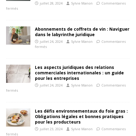
juillet 28, 2024
Sylvie Manon
Commentaires
fermés
Abonnements de coffrets de vin : Naviguer
dans le labyrinthe juridique
juillet 24, 2024
Sylvie Manon
Commentaires
fermés
Les aspects juridiques des relations
commerciales internationales : un guide
pour les entreprises
juillet 24, 2024
Sylvie Manon
Commentaires
fermés
Les défis environnementaux du foie gras :
Obligations légales et bonnes pratiques
pour les producteurs
juillet 23, 2024
Sylvie Manon
Commentaires
fermés