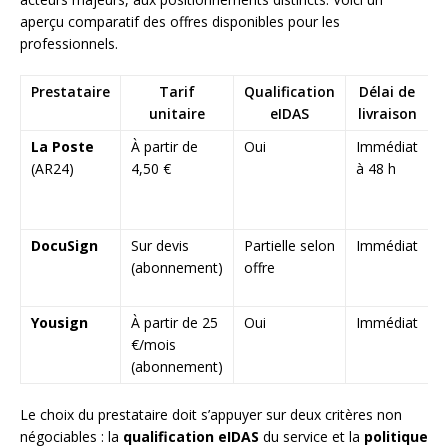
aperçu comparatif des offres disponibles pour les
professionnels.
Prestataire
Tarif
Qualification
Délai de
unitaire
eIDAS
livraison
La Poste
À partir de
Oui
Immédiat
N
(AR24)
4,50 €
à 48 h
i
p
h
DocuSign
Sur devis
Partielle selon
Immédiat
I
(abonnement)
offre
s
é
Yousign
À partir de 25
Oui
Immédiat
I
€/mois
i
(abonnement)
r
Le choix du prestataire doit s’appuyer sur deux critères non
négociables : la
qualification eIDAS
du service et la
politique