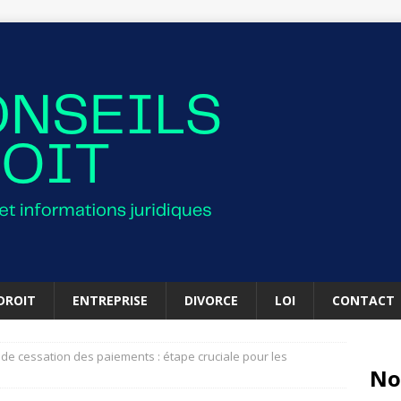
DROIT
ENTREPRISE
DIVORCE
LOI
CONTACT
 de cessation des paiements : étape cruciale pour les
No