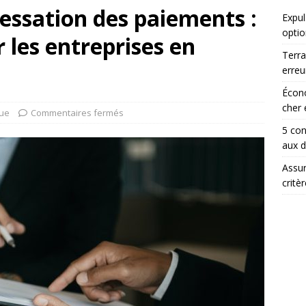
cessation des paiements :
Expul
optio
 les entreprises en
Terra
erreu
Écono
cher 
que
Commentaires fermés
5 con
aux 
Assur
critè