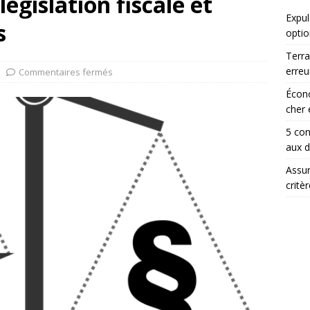
législation fiscale et
Expul
s
optio
Terra
erreu
Commentaires fermés
Écono
cher 
5 con
aux 
Assur
critè