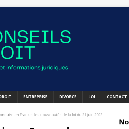
DROIT
ENTREPRISE
DIVORCE
LOI
CONTACT
onduire en France : les nouveautés de la loi du 21 juin 2023
No