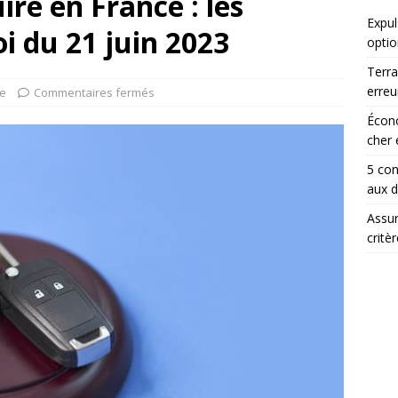
re en France : les
Expul
i du 21 juin 2023
optio
Terra
erreu
ue
Commentaires fermés
Écono
cher 
5 con
aux 
Assur
critè