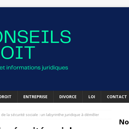
DROIT
ENTREPRISE
DIVORCE
LOI
CONTACT
 de la sécurité sociale : un labyrinthe juridique à démêler
No