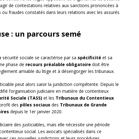
s’agir de contestations relatives aux sanctions prononcées à
s ou fraudes constatés dans leurs relations avec les assurés
se : un parcours semé
 sécurité sociale se caractérise par sa
spécificité
et sa
 une phase de
recours préalable obligatoire
doit être
èglement amiable du litige et à désengorger les tribunaux.
iciable peut alors saisir la juridiction compétente. Depuis le
fié l’organisation judiciaire en matière de contentieux
rité Sociale (TASS)
et les
Tribunaux du Contentieux
profit des
pôles sociaux
des
Tribunaux de Grande
aires
depuis le 1er janvier 2020.
diciaire des justiciables, mais elle nécessite une période
contentieux social. Les avocats spécialisés dans ce
ec ces nouvelles juridictions et leurs procédures