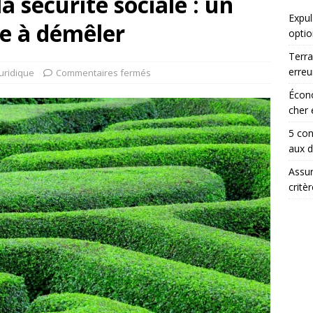
a sécurité sociale : un
Expul
ue à démêler
optio
Terra
erreu
Juridique
Commentaires fermés
Écono
cher 
5 con
aux 
Assur
critè