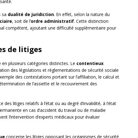
 santé.
s sa
dualité de juridiction
. En effet, selon la nature du
ciaire
, soit de l’
ordre administratif
. Cette distinction
unal compétent, ajoutant une difficulté supplémentaire pour
s de litiges
e en plusieurs catégories distinctes. Le
contentieux
ication des législations et réglementations de sécurité sociale
exemple des contestations portant sur l’affiliation, le calcul et
étermination de l’assiette et le recouvrement des
ite des litiges relatifs à l’état ou au degré d’invalidité, à l’état
té permanente en cas d’accident du travail ou de maladie
vent l’intervention d’experts médicaux pour évaluer
que
concerne les litiges opposant les organismes de sécurité