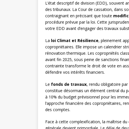
L’état descriptif de division (EDD), souvent a
des tribunaux. La Cour de cassation, dans so
contraignant en précisant que toute
modific
procédure prévue par la loi. Cette jurispruden
votre EDD avant d’engager des travaux subst
La
loi Climat et Résilience
, pleinement app
copropriétaires. Elle impose un calendrier str
rénovation thermique. Les copropriétés clas
avant fin 2025, sous peine de sanctions fina
contrainte transforme le droit de vote en as
défendre vos intérêts financiers.
Le
fonds de travaux
, rendu obligatoire par
constitue désormais un élément central du p
à 10% du budget prévisionnel pour les immeu
l’approche financière des copropriétaires, re
des comptes.
Face à cette complexification, la maîtrise du
générale devient primordiale. Le délai de de