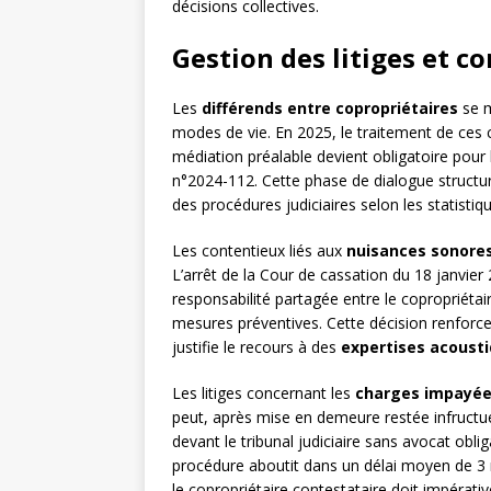
décisions collectives.
Gestion des litiges et c
Les
différends entre copropriétaires
se m
modes de vie. En 2025, le traitement de ces c
médiation préalable devient obligatoire pour l
n°2024-112. Cette phase de dialogue struct
des procédures judiciaires selon les statistiqu
Les contentieux liés aux
nuisances sonore
L’arrêt de la Cour de cassation du 18 janvier
responsabilité partagée entre le copropriétaire
mesures préventives. Cette décision renforce l
justifie le recours à des
expertises acoust
Les litiges concernant les
charges impayé
peut, après mise en demeure restée infructu
devant le tribunal judiciaire sans avocat obli
procédure aboutit dans un délai moyen de 3
le copropriétaire contestataire doit impérati