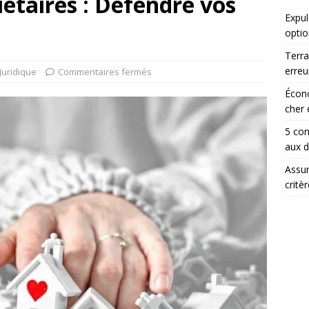
iétaires : Défendre vos
Expul
optio
Terra
erreu
Juridique
Commentaires fermés
Écono
cher 
5 con
aux 
Assur
critè