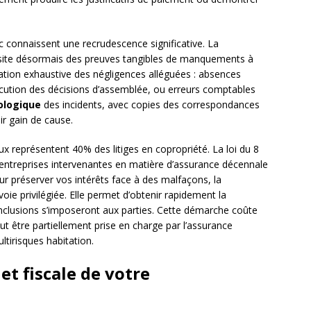
c connaissent une recrudescence significative. La
ssite désormais des preuves tangibles de manquements à
ation exhaustive des négligences alléguées : absences
écution des décisions d’assemblée, ou erreurs comptables
ologique
des incidents, avec copies des correspondances
r gain de cause.
ux représentent 40% des litiges en copropriété. La loi du 8
entreprises intervenantes en matière d’assurance décennale
our préserver vos intérêts face à des malfaçons, la
oie privilégiée. Elle permet d’obtenir rapidement la
conclusions s’imposeront aux parties. Cette démarche coûte
 être partiellement prise en charge par l’assurance
ltirisques habitation.
et fiscale de votre