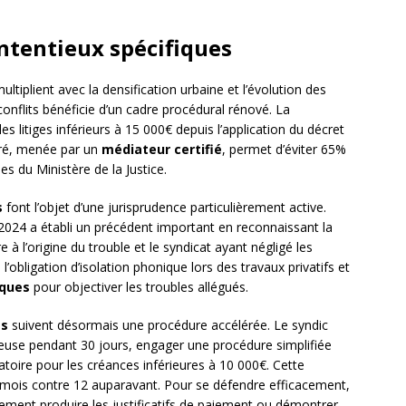
ontentieux spécifiques
ultiplient avec la densification urbaine et l’évolution des
onflits bénéficie d’un cadre procédural rénové. La
es litiges inférieurs à 15 000€ depuis l’application du décret
uré, menée par un
médiateur certifié
, permet d’éviter 65%
es du Ministère de la Justice.
s
font l’objet d’une jurisprudence particulièrement active.
 2024 a établi un précédent important en reconnaissant la
 à l’origine du trouble et le syndicat ayant négligé les
’obligation d’isolation phonique lors des travaux privatifs et
iques
pour objectiver les troubles allégués.
es
suivent désormais une procédure accélérée. Le syndic
euse pendant 30 jours, engager une procédure simplifiée
gatoire pour les créances inférieures à 10 000€. Cette
 mois contre 12 auparavant. Pour se défendre efficacement,
vement produire les justificatifs de paiement ou démontrer