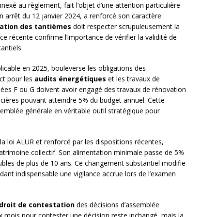
nnexé au règlement, fait l’objet d’une attention particulière
n arrêt du 12 janvier 2024, a renforcé son caractère
ation des tantièmes
doit respecter scrupuleusement la
ce récente confirme l’importance de vérifier la validité de
antiels.
licable en 2025, bouleverse les obligations des
ict pour les
audits énergétiques
et les travaux de
sées F ou G doivent avoir engagé des travaux de rénovation
ncières pouvant atteindre 5% du budget annuel. Cette
semblée générale en véritable outil stratégique pour
 la loi ALUR et renforcé par les dispositions récentes,
atrimoine collectif. Son alimentation minimale passe de 5%
bles de plus de 10 ans. Ce changement substantiel modifie
ndant indispensable une vigilance accrue lors de l’examen
droit de contestation
des décisions d’assemblée
ux mois pour contester une décision reste inchangé, mais la