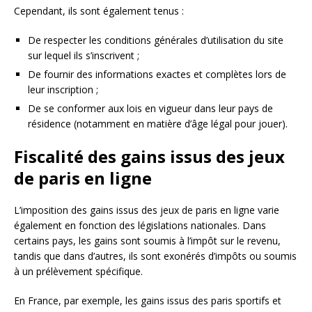
Cependant, ils sont également tenus :
De respecter les conditions générales d’utilisation du site
sur lequel ils s’inscrivent ;
De fournir des informations exactes et complètes lors de
leur inscription ;
De se conformer aux lois en vigueur dans leur pays de
résidence (notamment en matière d’âge légal pour jouer).
Fiscalité des gains issus des jeux
de paris en ligne
L’imposition des gains issus des jeux de paris en ligne varie
également en fonction des législations nationales. Dans
certains pays, les gains sont soumis à l’impôt sur le revenu,
tandis que dans d’autres, ils sont exonérés d’impôts ou soumis
à un prélèvement spécifique.
En France, par exemple, les gains issus des paris sportifs et