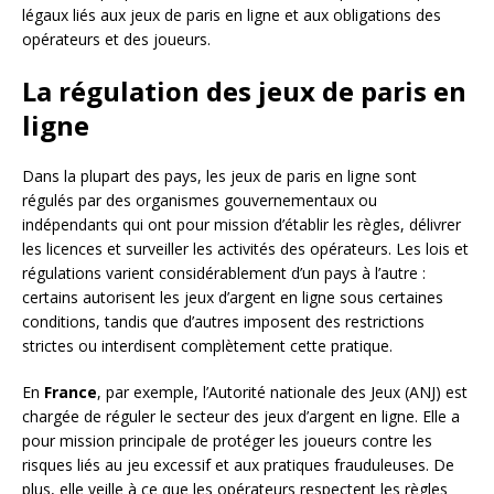
légaux liés aux jeux de paris en ligne et aux obligations des
opérateurs et des joueurs.
La régulation des jeux de paris en
ligne
Dans la plupart des pays, les jeux de paris en ligne sont
régulés par des organismes gouvernementaux ou
indépendants qui ont pour mission d’établir les règles, délivrer
les licences et surveiller les activités des opérateurs. Les lois et
régulations varient considérablement d’un pays à l’autre :
certains autorisent les jeux d’argent en ligne sous certaines
conditions, tandis que d’autres imposent des restrictions
strictes ou interdisent complètement cette pratique.
En
France
, par exemple, l’Autorité nationale des Jeux (ANJ) est
chargée de réguler le secteur des jeux d’argent en ligne. Elle a
pour mission principale de protéger les joueurs contre les
risques liés au jeu excessif et aux pratiques frauduleuses. De
plus, elle veille à ce que les opérateurs respectent les règles