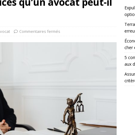
ices qu’un avocat peut-il
Expul
optio
Terra
erreu
vocat
Commentaires fermés
Écono
cher 
5 con
aux 
Assur
critè