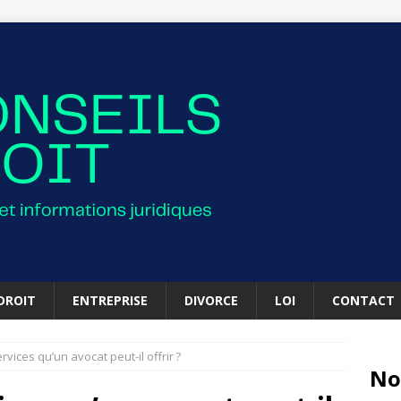
DROIT
ENTREPRISE
DIVORCE
LOI
CONTACT
rvices qu’un avocat peut-il offrir ?
No