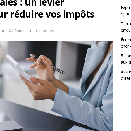
ales : un levier
Expul
r réduire vos impôts
optio
Terra
erreu
que
Commentaires fermés
Écono
cher 
5 con
aux 
Assur
critè