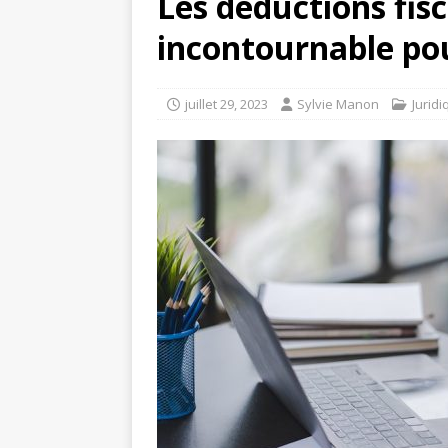
Les déductions fisc
incontournable pou
juillet 29, 2023
Sylvie Manon
Juridi