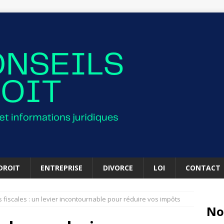
DROIT
ENTREPRISE
DIVORCE
LOI
CONTACT
 fiscales : un levier incontournable pour réduire vos impôts
No