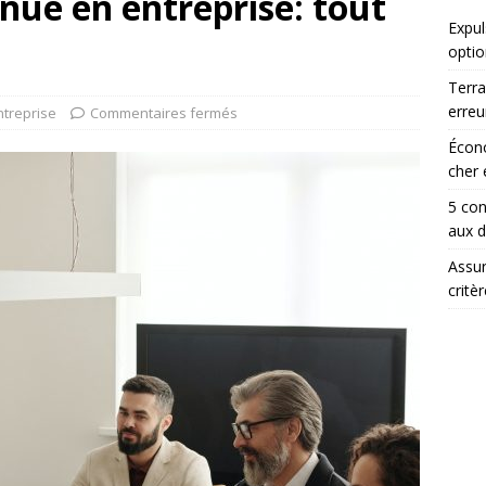
nue en entreprise: tout
Expul
optio
Terra
erreu
ntreprise
Commentaires fermés
Écono
cher 
5 con
aux 
Assur
critè